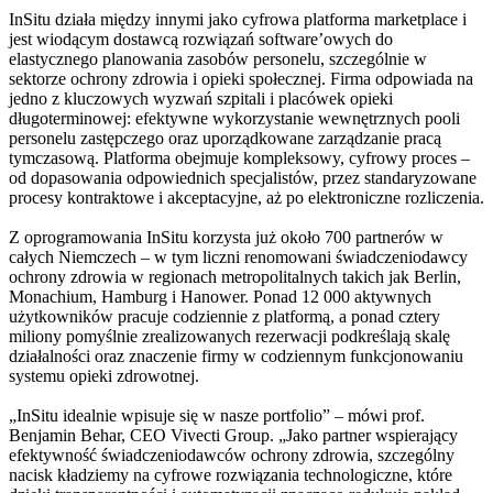
InSitu działa między innymi jako cyfrowa platforma marketplace i
jest wiodącym dostawcą rozwiązań software’owych do
elastycznego planowania zasobów personelu, szczególnie w
sektorze ochrony zdrowia i opieki społecznej. Firma odpowiada na
jedno z kluczowych wyzwań szpitali i placówek opieki
długoterminowej: efektywne wykorzystanie wewnętrznych pooli
personelu zastępczego oraz uporządkowane zarządzanie pracą
tymczasową. Platforma obejmuje kompleksowy, cyfrowy proces –
od dopasowania odpowiednich specjalistów, przez standaryzowane
procesy kontraktowe i akceptacyjne, aż po elektroniczne rozliczenia.
Z oprogramowania InSitu korzysta już około 700 partnerów w
całych Niemczech – w tym liczni renomowani świadczeniodawcy
ochrony zdrowia w regionach metropolitalnych takich jak Berlin,
Monachium, Hamburg i Hanower. Ponad 12 000 aktywnych
użytkowników pracuje codziennie z platformą, a ponad cztery
miliony pomyślnie zrealizowanych rezerwacji podkreślają skalę
działalności oraz znaczenie firmy w codziennym funkcjonowaniu
systemu opieki zdrowotnej.
„InSitu idealnie wpisuje się w nasze portfolio” – mówi prof.
Benjamin Behar, CEO Vivecti Group. „Jako partner wspierający
efektywność świadczeniodawców ochrony zdrowia, szczególny
nacisk kładziemy na cyfrowe rozwiązania technologiczne, które