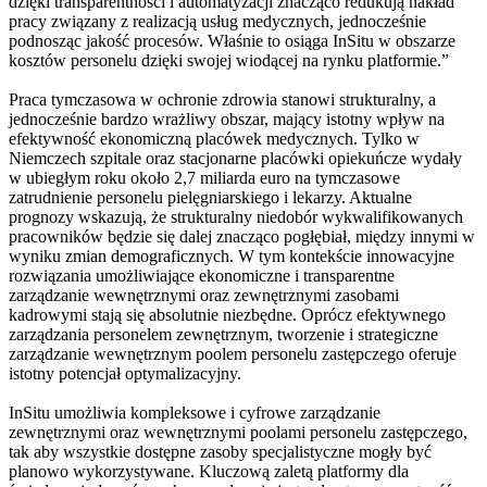
dzięki transparentności i automatyzacji znacząco redukują nakład
pracy związany z realizacją usług medycznych, jednocześnie
podnosząc jakość procesów. Właśnie to osiąga InSitu w obszarze
kosztów personelu dzięki swojej wiodącej na rynku platformie.”
Praca tymczasowa w ochronie zdrowia stanowi strukturalny, a
jednocześnie bardzo wrażliwy obszar, mający istotny wpływ na
efektywność ekonomiczną placówek medycznych. Tylko w
Niemczech szpitale oraz stacjonarne placówki opiekuńcze wydały
w ubiegłym roku około 2,7 miliarda euro na tymczasowe
zatrudnienie personelu pielęgniarskiego i lekarzy. Aktualne
prognozy wskazują, że strukturalny niedobór wykwalifikowanych
pracowników będzie się dalej znacząco pogłębiał, między innymi w
wyniku zmian demograficznych. W tym kontekście innowacyjne
rozwiązania umożliwiające ekonomiczne i transparentne
zarządzanie wewnętrznymi oraz zewnętrznymi zasobami
kadrowymi stają się absolutnie niezbędne. Oprócz efektywnego
zarządzania personelem zewnętrznym, tworzenie i strategiczne
zarządzanie wewnętrznym poolem personelu zastępczego oferuje
istotny potencjał optymalizacyjny.
InSitu umożliwia kompleksowe i cyfrowe zarządzanie
zewnętrznymi oraz wewnętrznymi poolami personelu zastępczego,
tak aby wszystkie dostępne zasoby specjalistyczne mogły być
planowo wykorzystywane. Kluczową zaletą platformy dla