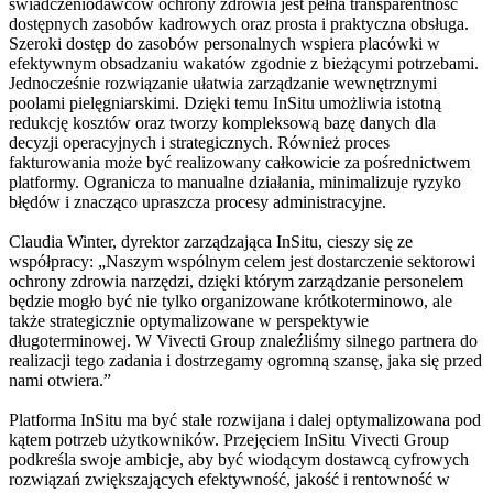
świadczeniodawców ochrony zdrowia jest pełna transparentność
dostępnych zasobów kadrowych oraz prosta i praktyczna obsługa.
Szeroki dostęp do zasobów personalnych wspiera placówki w
efektywnym obsadzaniu wakatów zgodnie z bieżącymi potrzebami.
Jednocześnie rozwiązanie ułatwia zarządzanie wewnętrznymi
poolami pielęgniarskimi. Dzięki temu InSitu umożliwia istotną
redukcję kosztów oraz tworzy kompleksową bazę danych dla
decyzji operacyjnych i strategicznych. Również proces
fakturowania może być realizowany całkowicie za pośrednictwem
platformy. Ogranicza to manualne działania, minimalizuje ryzyko
błędów i znacząco upraszcza procesy administracyjne.
Claudia Winter, dyrektor zarządzająca InSitu, cieszy się ze
współpracy: „Naszym wspólnym celem jest dostarczenie sektorowi
ochrony zdrowia narzędzi, dzięki którym zarządzanie personelem
będzie mogło być nie tylko organizowane krótkoterminowo, ale
także strategicznie optymalizowane w perspektywie
długoterminowej. W Vivecti Group znaleźliśmy silnego partnera do
realizacji tego zadania i dostrzegamy ogromną szansę, jaka się przed
nami otwiera.”
Platforma InSitu ma być stale rozwijana i dalej optymalizowana pod
kątem potrzeb użytkowników. Przejęciem InSitu Vivecti Group
podkreśla swoje ambicje, aby być wiodącym dostawcą cyfrowych
rozwiązań zwiększających efektywność, jakość i rentowność w