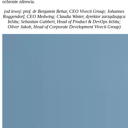
ochronie zdrowia.
(od lewej: prof. dr Benjamin Behar, CEO Vivecti Group; Johannes
Roggendorf, CEO Medwing; Claudia Winter, dyrektor zarządzająca
InSitu; Sebastian Gabbert, Head of Product & DevOps InSitu;
Oliver Jakob, Head of Corporate Development Vivecti Group)