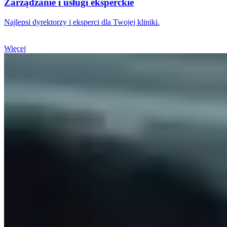
Zarządzanie i usługi eksperckie
Najlepsi dyrektorzy i eksperci dla Twojej kliniki.
Więcej