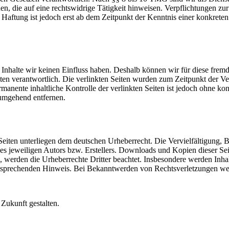
, die auf eine rechtswidrige Tätigkeit hinweisen. Verpflichtungen z
e Haftung ist jedoch erst ab dem Zeitpunkt der Kenntnis einer konkre
n Inhalte wir keinen Einfluss haben. Deshalb können wir für diese fre
 Seiten verantwortlich. Die verlinkten Seiten wurden zum Zeitpunkt der
manente inhaltliche Kontrolle der verlinkten Seiten ist jedoch ohne ko
umgehend entfernen.
n Seiten unterliegen dem deutschen Urheberrecht. Die Vervielfältigung,
 jeweiligen Autors bzw. Erstellers. Downloads und Kopien dieser Seite
n, werden die Urheberrechte Dritter beachtet. Insbesondere werden Inhal
tsprechenden Hinweis. Bei Bekanntwerden von Rechtsverletzungen wer
Zukunft gestalten.